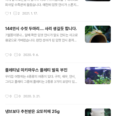
회사앞 수족관에 들렸습니다. 예전에 암컷 안시가 스폰지
를 가지고 놀다가 거기 껴서 스폰지를 찟어 구해줬지만 이
작성시간
1
2
2021. 1. 17.
틀후에 용궁가는 사건이 있었습니다. 매우매우 안타까운...
암튼 그래서 사러갔다가. 요즘 수초 번식에 신경을 쓰다보
니 어항안에 초속색 이끼가 난리가 아닌 어항이 생각나서
144안시 수컷 두마리.... 사리 생길듯 합니다.
이것을 해소할 천연적인 방법을 고민. (이미 6마리나 있는
글 내용
7월쯤이었나... 알배 꽉찬 암것 안시가 말도 안되는 사고로
안시는 사료맛에 길들여져서인지 더이상 청소를 안하고 똥
용궁으로 가버렸습니다. 완전 성어가 된 암컷 안시 혼자서
만 싸지르고 있습니다. ㅠㅠ) 그래서 선택한 어항청소 생물
외로울것 같아 수컷 두마리를 입양했고, 수컷들이 2차성징
애플스네일!! 수초를 키우려다보니 이니셜스틱 같은 수초
이 나타나서.. 좀있음 안시 유어를 볼수 있겠구나 했는데..
비료도 넣어주고 해서 물속에 양분은 엄청 많이지는데, 수
작성시간
0
0
2020. 9. 6.
이게 왠일... 이젠 수컷 성어 두마리만 남게 되었어요.. (물
초를 위해서 조명을 강하게 하니 어항에 이끼가 초록초록
론 어항속에 다른 아이들도 많이 있지만요) 수컷 안시 둘은
하게 끼게 되었습니다. 애플스네일 4마리 투..
사이가 안좋아요.. 좁은 어항속에서 서열을 가려야 하니 맨
플레티넘 미키마우스 플레티 발육 부진
날 쌈질입니다. 어딘가 붙어서 이끼 빨아먹는 녀석들이 둘
글 내용
이 싸울때면 물속을 붕붕 날아다닙니다. 그리고 생각보다
우리집 어항에는 4종류의 어종이 있다. 구피, 새우, 안시,
빨라요 ㅎㅎ 둘이 떨어져 있을때는 이렇게 멍~ 한 표정으
그리고 플레티 그중에 플레티는 2종류 3가지 모양이 있는
로... 정말 멍~ 한 표정으로. 이러고 있습니다. 안시는 정말
데 왁플레티 레드, 오렌지와 오늘의 주인공인 플레티넘 미
보면 볼수록 귀여워요 수컷의 저 수염도 좀 웃기고, 저 땡그
키마우스 플레티이다. 플레티 3종류 6마리(각각 2마리씩)
작성시간
0
0
2020. 3. 21.
랗게 튀어..
는 2020.02.10에 입양을해온 녀석들이다. 그 당시 치어
를 막 벗어난 유어들입니다. 아래 영상은 2020.02.15에
찍은 영상인데, 후반부에 보면 오늘의 주인공인 플레티넘
냉브보다 추천받은 오또히메 25g
미키마우스 플레티의 당시 모습이 나옵니다. 플레티는 먹
글 내용