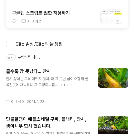
구글앱 스크립트 권한 허용하기
1
0
조회
2
Cito 일상/Cito의 물생활
분류 전체보기
주요 글 목록
부탁드립니다.
공지
클수록 참 못났다... 안시
글 내용
안시 성어는 그닥 이쁘지 않아. 더 그 못난 넘이 어항의 굴
곡진곳에 처박히니 그 모양이... 참... ㅋㅋㅋㅋ
작성시간
0
0
2021. 1. 28.
민물달팽이 애플스네일 구피, 플래티, 안시,
생이새우 합사 했습니다.
글 내용
어제 집에 오는길에 걸이식 여과기 프리필터를 구매하려고