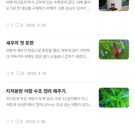
성도 좋고 번식력도 좋은 어종이에요, 뭐든잘 먹고 늘 배고
어제 퇴근길에 회사 근처에 있는 수족관에 갔다. 어제 들어
픈 녀석들.. 그런 꼬꼬미 플레티가 지금은 이만큼 컸습니다.
오기로 한 냉브를 구매하기 위해서. 다른 손님이 있어서 잠
그런데, 이상하게도 한 녀석만 크질 못하게 있어요. 열등감
시 물멍을 하고 있다가 앞 손님이 가시고 내 차례가 됬다.
이 있어서 그런지 늘 수초사이에서 있다가 밥 먹을때만 가
"냉브 사러 왔어요~~^^" "아... 죄송한데 오늘 안들어왔어
작성시간
1
0
2020. 3. 20.
끔 나와서 먹곤 했어..
요 내일아침에...." '뭐야.. 얼마전에 태어난 구피 아가들에
게 영양식을 주려 했었는데 ㅠㅠ' 몇일전에 수족관에 알아
봤을때 사장님이 오늘 냉브가 들어온다고 해서 방문 한 터
새우의 첫 포란
였다. 아쉬워하는 표정을 짖고 있었더니 사장님께서 사장
글 내용
님 : "왜 궂이 냉브를 찾으세요? 죽어있는거라 생각보다 영
어항에 새우가 처음으로 포란을 했다. 뱃속에 알이 가득하
양도 놉지 않고, 단백질이 많아 잘못 관리하면 수질관리도
다 가득가득 어제도 없던 알이 오늘보니 갑자기 생겼다.
어려워져요. 그리고 치어들이 냉브를 먹는 기간은 그리 길
음... 이젠 어떻게 해야하지? 새우가 살고 있는 38cm어항
지 않아요 한..2주 정도?" 나 : "그럼 생브를 만들어 먹이는
에는 플레티와 구피가 살고 있다. 모두 성어.. 아기새우가
작성시간
0
0
2020. 3. 19.
게 가장 좋은..
나오면 100% 그들의 밥이 될 터이다.. 신기방기하다. 이
작은 생명이 생명을 낳는다는 것이. 어떻게 저곳에 저럭게
주렁주렁 알이 생길수 있는지도 정말 신기하다. 자... 이제
지저분한 어항 수초 정리 해주기.
저 미래의 저 새우들을 어떻게 생존시키느냐가 문제다. 우
글 내용
리집엔 어항이 두개 있다. 지금 새우가 살고 있는 38cm어
우리집엔 작은 어항이 두개 있다. 가로 22센치짜리 미니
항이 있고, 구피 치어들이 상고 있는 20cm 어항이 있다. 2
어항과 28센치짜리 한자(30cm) 조금 넘는 어항이 있다.
0cm어항의 구피 치어들과 생활하면 될것 같은데... 문제는
미니어항에는 구피 치어 6마리와 플레티넘 미키마우스 플
그곳에 있는 여과기이다. 이물질 들어가라고 있는 여과기
레티 한마리, 세우 몇마리, 어미구피 두마리 그렇게 살고 있
작성시간
1
2
2020. 3. 18.
의 구멍으로..
다. 왜 어미둘에 아이 여섯인지는 담에 글에 올리기로 하고.
오늘은 구피, 새우, 플레티가 살고 있는 38어항의 이름모
를 수초들의 이발한 이야기다. 왜인지 모르겠는데, 수초가