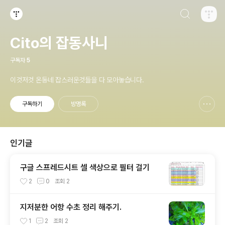
검색하기
티스토리
Cito의 잡동사니
구독자
5
이것저것 온동네 잡스러운것들을 다 모아놓습니다.
구독하기
방명록
신고하기 레이어
열기
인기글
구글 스프레드시트 셀 색상으로 필터 걸기
2
0
조회
2
지저분한 어항 수초 정리 해주기.
1
2
조회
2