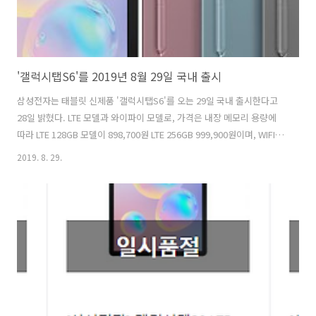
'갤럭시탭S6'를 2019년 8월 29일 국내 출시
삼성전자는 태블릿 신제품 '갤럭시탭S6'를 오는 29일 국내 출시한다고
28일 밝혔다. LTE 모델과 와이파이 모델로, 가격은 내장 메모리 용량에
따라 LTE 128GB 모델이 898,700원 LTE 256GB 999,900원이며, WIFI
128GB 모델은 799,700원, WIFI 256GB 898,700원이다. 갤럭시탭S6는
2019. 8. 29.
두께 5.7mm·무게 420g의 슬림하고 가벼워진 디자인, 갤럭시노트10과
마찬가지로 제스처를 인식하는 S펜 등이 특징이다. AKG의 음향 기술과
돌비 애트모스가 적용된 4개의 스피커, 16:10 화면비의 10.5형 '슈퍼 아
몰레드' 디스플레이가 탑재됐다. 출처-
https://n.news.naver.com/article/079/0003263918" 이 포스팅은
쿠팡 파트너스 ..