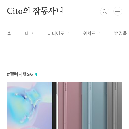
본문 바로가기
Cito의 잡동사니
홈
태그
미디어로그
위치로그
방명록
갤럭시탭S6
4