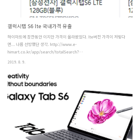
갤럭시탭 S6 lte 국내가격 유출
하이마트에 잠깐동안 이지만 가격이 올라왔었다. lte버전 가격이 저렇다
면... 나름 선방했단 생각. http://www.e-
himart.co.kr/app/search/totalSearch?
query=%EA%B0%A4%EB%9F%AD%EC%8B%9C%ED%83%ADs6&optCh
2019. 8. 9.